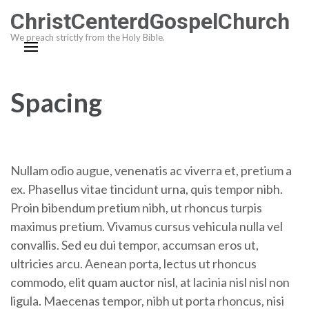
Skip
ChristCenterdGospelChurch
to
We preach strictly from the Holy Bible.
content
(Press
Enter)
Spacing
Nullam odio augue, venenatis ac viverra et, pretium a
ex. Phasellus vitae tincidunt urna, quis tempor nibh.
Proin bibendum pretium nibh, ut rhoncus turpis
maximus pretium. Vivamus cursus vehicula nulla vel
convallis. Sed eu dui tempor, accumsan eros ut,
ultricies arcu. Aenean porta, lectus ut rhoncus
commodo, elit quam auctor nisl, at lacinia nisl nisl non
ligula. Maecenas tempor, nibh ut porta rhoncus, nisi